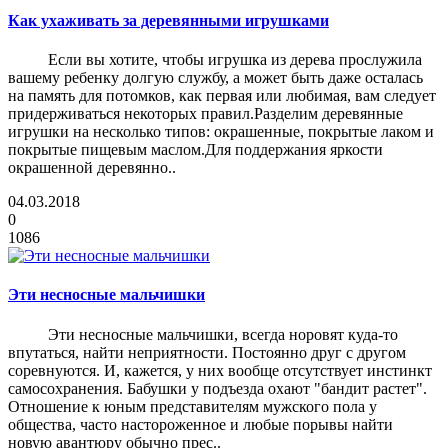
Как ухаживать за деревянными игрушками
Если вы хотите, чтобы игрушка из дерева прослужила
вашему ребенку долгую службу, а может быть даже осталась
на память для потомков, как первая или любимая, вам следует
придерживаться некоторых правил.Разделим деревянные
игрушки на несколько типов: окрашенные, покрытые лаком и
покрытые пищевым маслом.Для поддержания яркости
окрашенной деревянно..
04.03.2018
0
1086
Эти несносные мальчишки
Эти несносные мальчишки, всегда норовят куда-то
впутаться, найти неприятности. Постоянно друг с другом
соревнуются. И, кажется, у них вообще отсутствует инстинкт
самосохранения. Бабушки у подъезда охают "бандит растет".
Отношение к юным представителям мужского пола у
общества, часто настороженное и любые порывы найти
новую авантюру обычно прес..