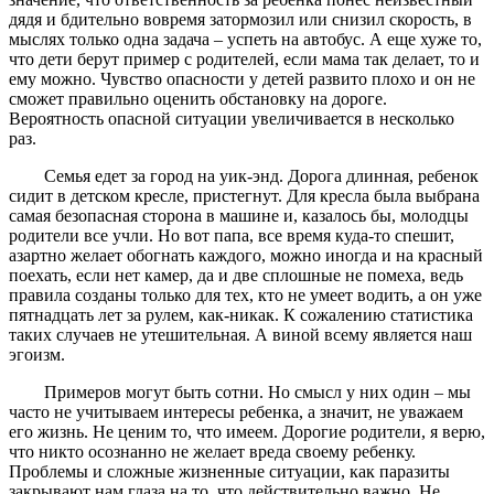
дядя и бдительно вовремя затормозил или снизил скорость, в
мыслях только одна задача – успеть на автобус. А еще хуже то,
что дети берут пример с родителей, если мама так делает, то и
ему можно. Чувство опасности у детей развито плохо и он не
сможет правильно оценить обстановку на дороге.
Вероятность опасной ситуации увеличивается в несколько
раз.
Семья едет за город на уик-энд. Дорога длинная, ребенок
сидит в детском кресле, пристегнут. Для кресла была выбрана
самая безопасная сторона в машине и, казалось бы, молодцы
родители все учли. Но вот папа, все время куда-то спешит,
азартно желает обогнать каждого, можно иногда и на красный
поехать, если нет камер, да и две сплошные не помеха, ведь
правила созданы только для тех, кто не умеет водить, а он уже
пятнадцать лет за рулем, как-никак. К сожалению статистика
таких случаев не утешительная. А виной всему является наш
эгоизм.
Примеров могут быть сотни. Но смысл у них один – мы
часто не учитываем интересы ребенка, а значит, не уважаем
его жизнь. Не ценим то, что имеем. Дорогие родители, я верю,
что никто осознанно не желает вреда своему ребенку.
Проблемы и сложные жизненные ситуации, как паразиты
закрывают нам глаза на то, что действительно важно. Не