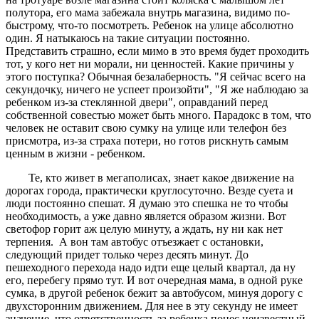
полутора, его мама забежала внутрь магазина, видимо по-
быстрому, что-то посмотреть. Ребенок на улице абсолютно
один. Я натыкаюсь на такие ситуации постоянно.
Представить страшно, если мимо в это время будет проходить
тот, у кого нет ни морали, ни ценностей. Какие причины у
этого поступка? Обычная безалаберность. "Я сейчас всего на
секундочку, ничего не успеет произойти", "Я же наблюдаю за
ребенком из-за стеклянной двери", оправданий перед
собственной совестью может быть много. Парадокс в том, что
человек не оставит свою сумку на улице или телефон без
присмотра, из-за страха потери, но готов рискнуть самым
ценным в жизни - ребенком.
Те, кто живет в мегаполисах, знает какое движение на
дорогах города, практически круглосуточно. Везде суета и
люди постоянно спешат. Я думаю это спешка не то чтобы
необходимость, а уже давно является образом жизни. Вот
светофор горит аж целую минуту, а ждать, ну ни как нет
терпения. А вон там автобус отъезжает с остановки,
следующий придет только через десять минут. До
пешеходного перехода надо идти еще целый квартал, да ну
его, перебегу прямо тут. И вот очередная мама, в одной руке
сумка, в другой ребенок бежит за автобусом, минуя дорогу с
двухсторонним движением. Для нее в эту секунду не имеет
значение, что ответственность за ребенка понес неизвестный