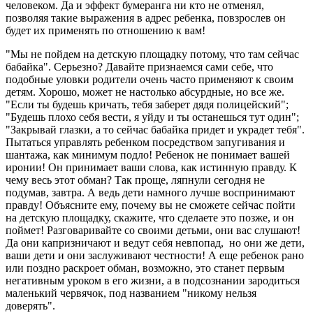
человеком. Да и эффект бумеранга ни кто не отменял,
позволяя такие выражения в адрес ребенка, повзрослев он
будет их применять по отношению к вам!
"Мы не пойдем на детскую площадку потому, что там сейчас
бабайка". Серьезно? Давайте признаемся сами себе, что
подобные уловки родители очень часто применяют к своим
детям. Хорошо, может не настолько абсурдные, но все же.
"Если ты будешь кричать, тебя заберет дядя полицейский";
"Будешь плохо себя вести, я уйду и ты останешься тут один";
"Закрывай глазки, а то сейчас бабайка придет и украдет тебя".
Пытаться управлять ребенком посредством запугивания и
шантажа, как минимум подло! Ребенок не понимает вашей
иронии! Он принимает ваши слова, как истинную правду. К
чему весь этот обман? Так проще, ляпнули сегодня не
подумав, завтра. А ведь дети намного лучше воспринимают
правду! Объясните ему, почему вы не сможете сейчас пойти
на детскую площадку, скажите, что сделаете это позже, и он
поймет! Разговаривайте со своими детьми, они вас слушают!
Да они капризничают и ведут себя невпопад, но они же дети,
ваши дети и они заслуживают честности! А еще ребенок рано
или поздно раскроет обман, возможно, это станет первым
негативным уроком в его жизни, а в подсознании зародиться
маленький червячок, под названием "никому нельзя
доверять".