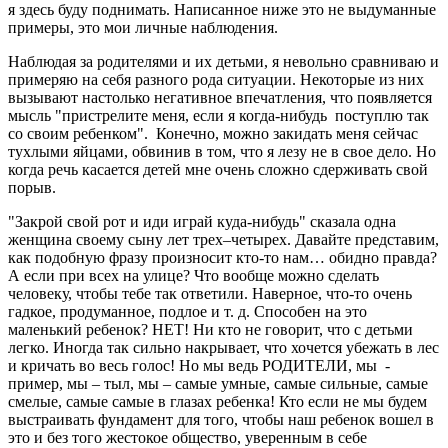
я здесь буду поднимать. Написанное ниже это не выдуманные
примеры, это мои личные наблюдения.
Наблюдая за родителями и их детьми, я невольно сравниваю и
примеряю на себя разного рода ситуации. Некоторые из них
вызывают настолько негативное впечатления, что появляется
мысль "пристрелите меня, если я когда-нибудь поступлю так
со своим ребенком". Конечно, можно закидать меня сейчас
тухлыми яйцами, обвинив в том, что я лезу не в свое дело. Но
когда речь касается детей мне очень сложно сдерживать свой
порыв.
"Закрой свой рот и иди играй куда-нибудь" сказала одна
женщина своему сыну лет трех–четырех. Давайте представим,
как подобную фразу произносит кто-то нам… обидно правда?
А если при всех на улице? Что вообще можно сделать
человеку, чтобы тебе так ответили. Наверное, что-то очень
гадкое, продуманное, подлое и т. д. Способен на это
маленький ребенок? НЕТ! Ни кто не говорит, что с детьми
легко. Иногда так сильно накрывает, что хочется убежать в лес
и кричать во весь голос! Но мы ведь РОДИТЕЛИ, мы -
пример, мы – тыл, мы – самые умные, самые сильные, самые
смелые, самые самые в глазах ребенка! Кто если не мы будем
выстраивать фундамент для того, чтобы наш ребенок вошел в
это и без того жестокое общество, уверенным в себе