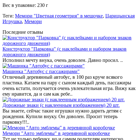
Вес в упаковке: 230 г
Теги:
Мемори "Цветная геометрия" в мешочке
,
Царицынская
Игрушка
,
Мемори
Последние отзывы
Конструктор "Парковка" (с наклейками и набором знаков
дорожного движения)
Исполнил мечту внука, очень доволен. Давно просил. ..
Машинка "Автобус с пассажирами"
Отличный деревянный автобус, в 100 раз круче всякого
пластика. Катаем на пару с сыном каждый день, пассажиры
очень кстати, получается очень увлекательная игра. Вижу как
ему нравится, да и сам как ребе..
Дорожные знаки (с наклеенным изображением) 20 шт.
Вы знаете, сейчас такие игрушки нужно дарить детям с
рождения. Купили внуку. Он доволен. Просит теперь
парковку!!!..
Мемори "Авто эмблемы" в деревянной коробочке
Тут не только ребенку, но и самим родителям интересно